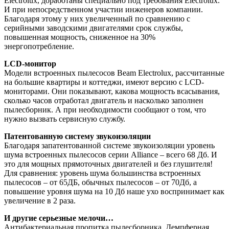
Electrolux, доработаны специально под требования Electrolux.
И при непосредственном участии инженеров компании.
Благодаря этому у них увеличенный по сравнению с
серийными заводскими двигателями срок службы,
повышенная мощность, сниженное на 30%
энергопотребление.
LCD-монитор
Модели встроенных пылесосов Beam Electrolux, рассчитанные
на большие квартиры и коттеджи, имеют версию с LCD-
мониторами. Они показывают, какова мощность всасывания,
сколько часов отработал двигатель и насколько заполнен
пылесборник. А при необходимости сообщают о том, что
нужно вызвать сервисную службу.
Патентованную систему звукоизоляции
Благодаря запатентованной системе звукоизоляции уровень
шума встроенных пылесосов серии Alliance – всего 68 Дб. И
это для мощных прямоточных двигателей и без глушителя!
Для сравнения: уровень шума большинства встроенных
пылесосов – от 65ДБ, обычных пылесосов – от 70Дб, а
повышение уровня шума на 10 Дб наше ухо воспринимает как
увеличение в 2 раза.
И другие серьезные мелочи…
Антибактериальная пропитка пылесборника. Демпферная