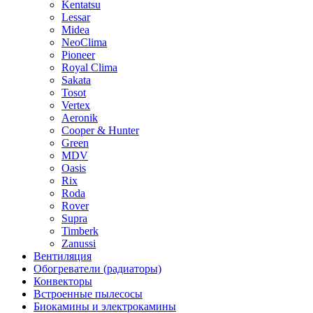
Kentatsu
Lessar
Midea
NeoClima
Pioneer
Royal Clima
Sakata
Tosot
Vertex
Aeronik
Cooper & Hunter
Green
MDV
Oasis
Rix
Roda
Rover
Supra
Timberk
Zanussi
Вентиляция
Обогреватели (радиаторы)
Конвекторы
Встроенные пылесосы
Биокамины и электрокамины